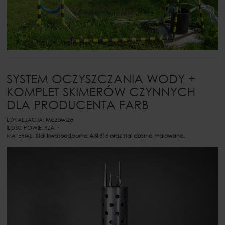
SYSTEM OCZYSZCZANIA WODY +
KOMPLET SKIMERÓW CZYNNYCH
DLA PRODUCENTA FARB
LOKALIZACJA:
Mazowsze
ILOŚĆ POWIETRZA:
-
MATERIAŁ:
Stal kwasoodporna AISI 316 oraz stal czarna malowana.