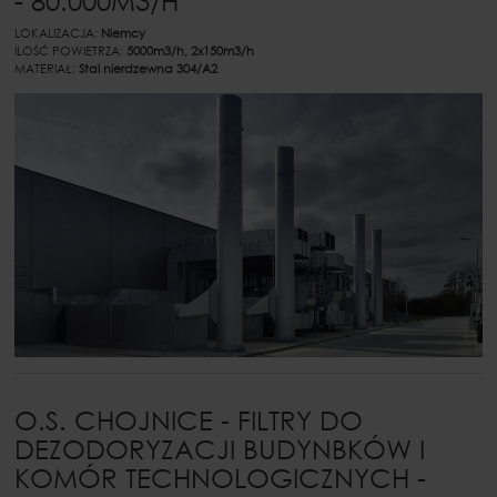
- 80.000M3/H
LOKALIZACJA:
Niemcy
ILOŚĆ POWIETRZA:
5000m3/h, 2x150m3/h
MATERIAŁ:
Stal nierdzewna 304/A2
O.S. CHOJNICE - FILTRY DO
DEZODORYZACJI BUDYNBKÓW I
KOMÓR TECHNOLOGICZNYCH -