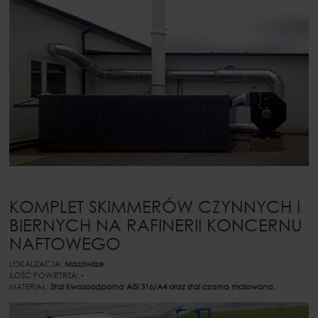
KOMPLET SKIMMERÓW CZYNNYCH I
BIERNYCH NA RAFINERII KONCERNU
NAFTOWEGO
LOKALIZACJA:
Mazowsze
ILOŚĆ POWIETRZA:
-
MATERIAŁ:
Stal kwasoodporna AISI 316/A4 oraz stal czarna malowana.