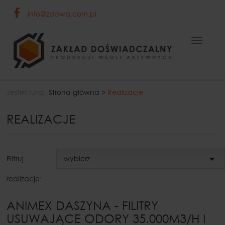
info@zdpwa.com.pl
Toggl
naviga
Jesteś tutaj:
Strona główna
>
Realizacje
REALIZACJE
wybierz
Filtruj
realizacje:
ANIMEX DASZYNA - FILITRY
USUWAJĄCE ODORY 35.000M3/H I