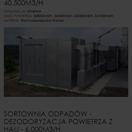
40.500M3/H
LOKALIZACJA:
Chojnice
ILOŚĆ POWIETRZA:
2x5000m3/h, 2x3400m3/h, 2x2200m3/h, 2x1000m3/h
MATERIAŁ:
Stal kwasoodporna 316/A4
SORTOWNIA ODPADÓW -
DEZODORYZACJA POWIETRZA Z
HALI - 6.000M3/H