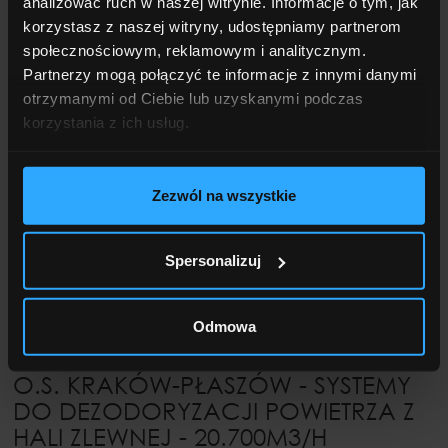
9.000M3/H
analizować ruch w naszej witrynie. Informacje o tym, jak
korzystasz z naszej witryny, udostępniamy partnerom
LOKALIZACJA:
Podkarpackie
społecznościowym, reklamowym i analitycznym.
ILOŚĆ POWIETRZA:
9000m3/h
MATERIAŁ:
Lakierowana proszkowo stal węglowa
Partnerzy mogą połączyć te informacje z innymi danymi
otrzymanymi od Ciebie lub uzyskanymi podczas
korzystania z ich usług.
Zezwól na wszystkie
Spersonalizuj
Odmowa
O.S. KRAKÓW-PŁASZÓW - SYSTEMY
DO DEZODORYZACJI POWIETRZA Z
HALI ZLEWNEJ - 20.700M3/H