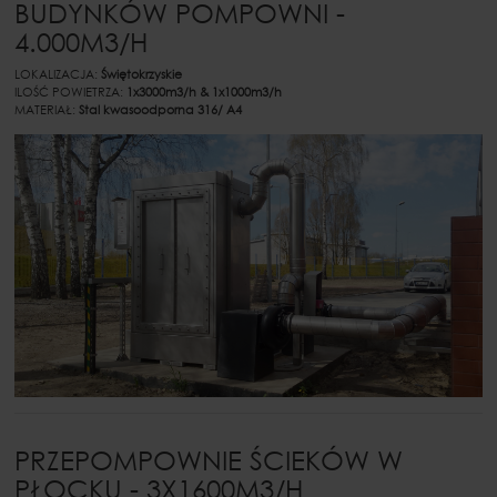
BUDYNKÓW POMPOWNI -
4.000M3/H
LOKALIZACJA:
Świętokrzyskie
ILOŚĆ POWIETRZA:
1x3000m3/h & 1x1000m3/h
MATERIAŁ:
Stal kwasoodporna 316/ A4
PRZEPOMPOWNIE ŚCIEKÓW W
PŁOCKU - 3X1600M3/H