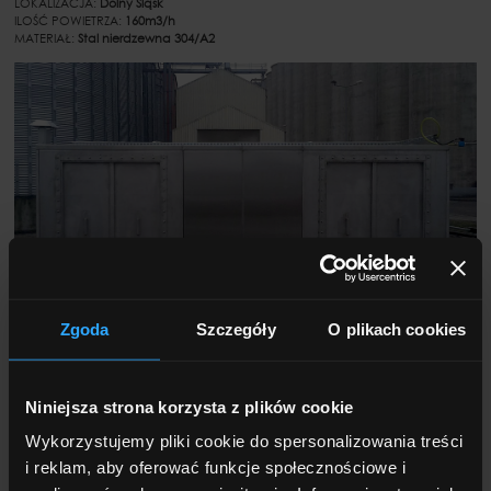
LOKALIZACJA:
Dolny Śląsk
ILOŚĆ POWIETRZA:
160m3/h
MATERIAŁ:
Stal nierdzewna 304/A2
Zgoda
Szczegóły
O plikach cookies
Niniejsza strona korzysta z plików cookie
FILTR DO REDUKCJI LZO DLA
Wykorzystujemy pliki cookie do spersonalizowania treści
FABRYKI POLIMEROBETONU -
i reklam, aby oferować funkcje społecznościowe i