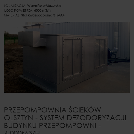
LOKALIZACJA:
Warmińsko-Mazurskie
ILOŚĆ POWIETRZA:
6000 m3/h
MATERIAŁ:
Stal kwasoodporna 316/A4
PRZEPOMPOWNIA ŚCIEKÓW
OLSZTYN - SYSTEM DEZODORYZACJI
BUDYNKU PRZEPOMPOWNI -
4.000M3/H