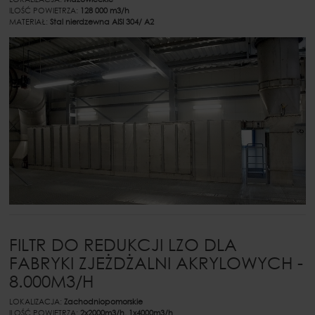
ILOŚĆ POWIETRZA:
128 000 m3/h
MATERIAŁ:
Stal nierdzewna AISI 304/ A2
FILTR DO REDUKCJI LZO DLA
FABRYKI ZJEŻDŻALNI AKRYLOWYCH -
8.000M3/H
LOKALIZACJA:
Zachodniopomorskie
ILOŚĆ POWIETRZA:
2x2000m3/h, 1x4000m3/h