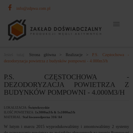
info@zdpwa.com.pl
Toggle
navigat
Jesteś tutaj:
Strona główna
>
Realizacje
>
P.S. Częstochowa -
dezodoryzacja powietrza z budynków pompowni - 4.000m3/h
P.S. CZĘSTOCHOWA -
DEZODORYZACJA POWIETRZA Z
BUDYNKÓW POMPOWNI - 4.000M3/H
LOKALIZACJA:
Świętokrzyskie
ILOŚĆ POWIETRZA:
1x3000m3/h & 1x1000m3/h
MATERIAŁ:
Stal kwasoodporna 316/ A4
W lutym i marcu 2015 wyprodukowaliśmy i zmontowaliśmy 2 systemy
do oczyszczania powietrza ze związków złowonnych na terenie Pompowni